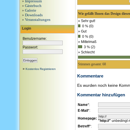
»
Impressum
»
Gästebuch
»
Galerie
Wie gefällt Ihnen das Design dieser
»
Downloads
»
Veranstaltungen
» Sehr gut!
0 % (0)
Login
» Gut
0 % (0)
Benutzername:
» Mittelmaß
3 % (2)
Passwort:
» Schlecht
Stimmen gesamt: 68
»
Kostenlos Registrieren
Kommentare
Es wurden noch keine Komm
Kommentar hinzufügen
Name
*:
E-Mail
*:
Homepage:
"http://"
unbedingt m
Betreff
*: