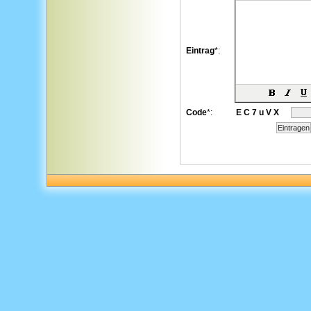
Eintrag
*:
Code
*:
E C 7 u V X